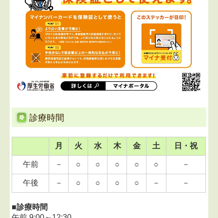
■
2024.05.31...医療情報の活用について
当院は質の高い診療を実践するため、オンライン資格
確認や電子処方箋のデータ等から取得する情報を活用
して診療を行っています。
■
2020.11.25...新型コロナウイルス感染症対策のお願い
必ずマスクを着用の上、ご来院ください。
また、熱・咳などの症状がある方は事前にお問合せく
ださい。
診療時間
■
2015.04.21...ホームページを公開しました。
月
火
水
木
金
土
日・祝
皆様にご活用いただけましたら幸いです。
午前
－
○
○
○
○
○
－
午後
－
○
○
○
○
－
－
■
診療時間
午前
9:00～
12:30