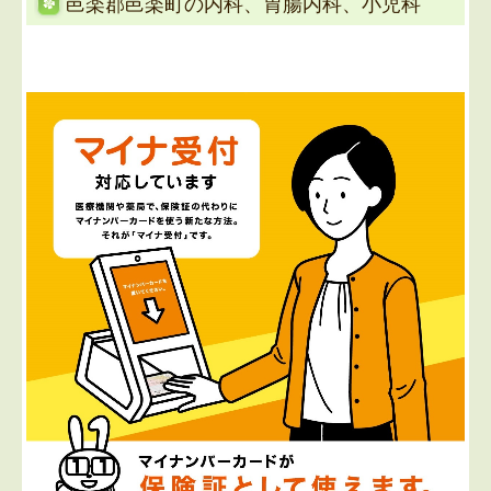
邑楽郡邑楽町の内科、胃腸内科、小児科
高校3年生の方、自費での接種の方は受付しておりませ
ん
のでよろしくお願いいたします。
■2025.10.1
10月1日よりインフルエンザ予防接種を開
始します。
インフルエンザの予防接種を10月1日より始めます。
65歳以上の方は、自治体より郵送された問診票をお持
ちください。65歳未満の方は、接種代金が4000円にな
ります。
当院では小児の2回目の接種は行っておりませんのでご
了解ください。
■
2024.08.29...9月から診療日が変更になります
9月より月曜日が休診になります。
木曜日午後は診療いたします。