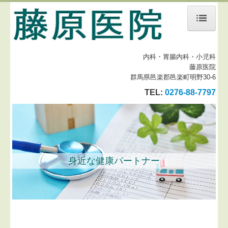
ホーム
内科・胃腸内科・小児科
診療案内
藤原医院
群馬県邑楽郡邑楽町明野30-6
地図、交通案内
TEL:
0276-88-7797
院内の様子
スタッフ紹介
身近な健康パートナー