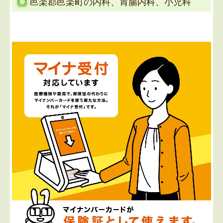
邑楽郡邑楽町の内科、胃腸内科、小児科
高校3年生の方、自費での接種の方は受付しておりませ
ん
のでよろしくお願いいたします。
■2025.10.1
10月1日よりインフルエンザ予防接種を開
始します。
インフルエンザの予防接種を10月1日より始めます。
65歳以上の方は、自治体より郵送された問診票をお持
ちください。65歳未満の方は、接種代金が4000円にな
ります。
当院では小児の2回目の接種は行っておりませんのでご
了解ください。
■
2024.08.29...9月から診療日が変更になります
9月より月曜日が休診になります。
木曜日午後は診療いたします。