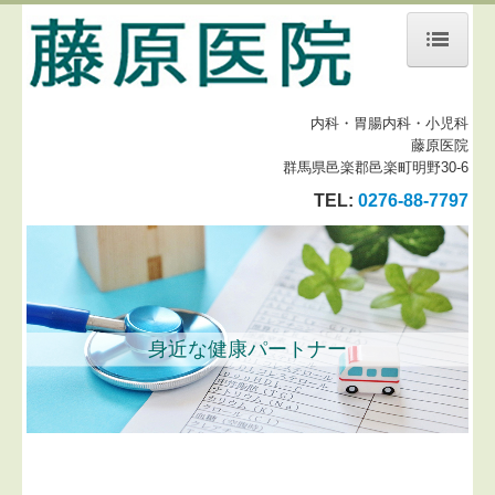
ホーム
内科・胃腸内科・小児科
診療案内
藤原医院
群馬県邑楽郡邑楽町明野30-6
地図、交通案内
TEL:
0276-88-7797
院内の様子
スタッフ紹介
身近な健康パートナー