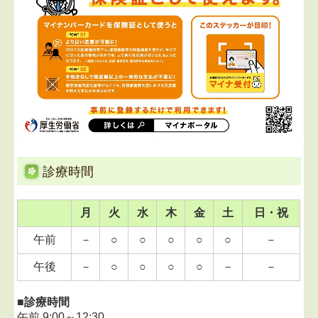
■
2024.05.31...医療情報の活用について
当院は質の高い診療を実践するため、オンライン資格
確認や電子処方箋のデータ等から取得する情報を活用
して診療を行っています。
■
2020.11.25...新型コロナウイルス感染症対策のお願い
必ずマスクを着用の上、ご来院ください。
また、熱・咳などの症状がある方は事前にお問合せく
ださい。
診療時間
■
2015.04.21...ホームページを公開しました。
月
火
水
木
金
土
日・祝
皆様にご活用いただけましたら幸いです。
午前
－
○
○
○
○
○
－
午後
－
○
○
○
○
－
－
■
診療時間
午前
9:00～
12:30